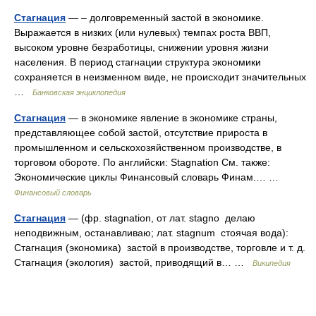
Стагнация
— – долговременный застой в экономике.
Выражается в низких (или нулевых) темпах роста ВВП,
высоком уровне безработицы, снижении уровня жизни
населения. В период стагнации структура экономики
сохраняется в неизменном виде, не происходит значительных
…
Банковская энциклопедия
Стагнация
— в экономике явление в экономике страны,
представляющее собой застой, отсутствие прироста в
промышленном и сельскохозяйственном производстве, в
торговом обороте. По английски: Stagnation См. также:
Экономические циклы Финансовый словарь Финам.… …
Финансовый словарь
Стагнация
— (фр. stagnation, от лат. stagno делаю
неподвижным, останавливаю; лат. stagnum стоячая вода):
Стагнация (экономика) застой в производстве, торговле и т. д.
Стагнация (экология) застой, приводящий в… …
Википедия